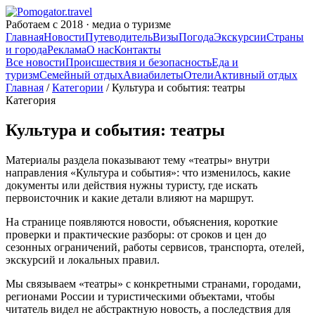
Работаем с 2018 · медиа о туризме
Главная
Новости
Путеводитель
Визы
Погода
Экскурсии
Страны
и города
Реклама
О нас
Контакты
Все новости
Происшествия и безопасность
Еда и
туризм
Семейный отдых
Авиабилеты
Отели
Активный отдых
Главная
/
Категории
/ Культура и события: театры
Категория
Культура и события: театры
Материалы раздела показывают тему «театры» внутри
направления «Культура и события»: что изменилось, какие
документы или действия нужны туристу, где искать
первоисточник и какие детали влияют на маршрут.
На странице появляются новости, объяснения, короткие
проверки и практические разборы: от сроков и цен до
сезонных ограничений, работы сервисов, транспорта, отелей,
экскурсий и локальных правил.
Мы связываем «театры» с конкретными странами, городами,
регионами России и туристическими объектами, чтобы
читатель видел не абстрактную новость, а последствия для