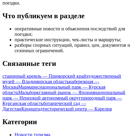
поездки.
Что публикуем в разделе
оперативные новости и объяснения последствий для
поездки;
практические инструкции, чек-листы и маршруты;
разборы спорных ситуаций, правил, цен, документов и
сезонных ограничений.
Связанные теги
старинный кремль — Приморский край
художественный
музей — Владимирская область
набережная —
Москва
Мармарис
национальный парк — Курская
область
Мальборк
главный рынок — Япония
национальный
парк — Ненецкий автономный округ
природный парк —
Курганская область
ботанический сад —
Дагестан
Кронштадт
исторический центр — Карелия
Категории
Новости туризма