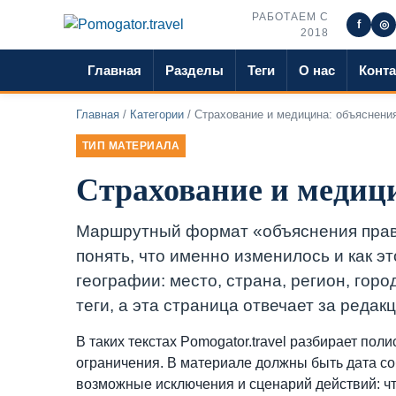
РАБОТАЕМ С
f
◎
2018
Главная
Разделы
Теги
О нас
Конт
Главная
/
Категории
/ Страхование и медицина: объяснени
ТИП МАТЕРИАЛА
Страхование и медиц
Маршрутный формат «объяснения прави
понять, что именно изменилось и как э
географии: место, страна, регион, гор
теги, а эта страница отвечает за реда
В таких текстах Pomogator.travel разбирает пол
ограничения. В материале должны быть дата со
возможные исключения и сценарий действий: что