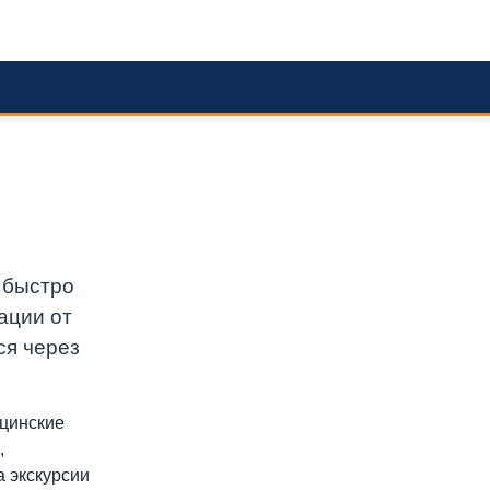
 быстро
ации от
ся через
ицинские
,
а экскурсии