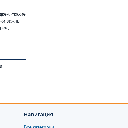
дке», «какие
оки важны
реи,
и;
Навигация
Все категории