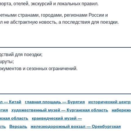
орта, отелей, экскурсий и локальных правил.
етными странами, городами, регионами России и
л не абстрактную новость, а последствия для поездки.
ствий для поездки;
шруты;
окументов и сезонных ограничений.
ал — Китай
главная площадь — Бурятия
исторический цент
етия
художественный музей — Курганская область
набереж
нская область
краеведческий музей —
сть
Версаль
железнодорожный вокзал — Оренбургская