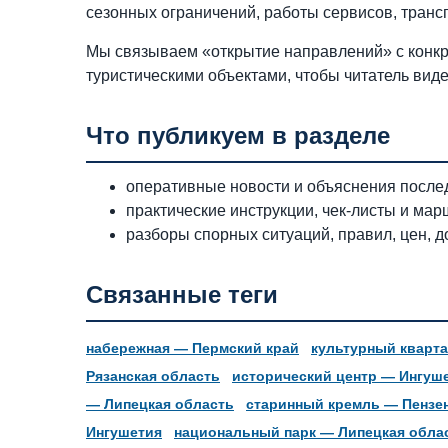
сезонных ограничений, работы сервисов, трансп
Мы связываем «открытие направлений» с конкр
туристическими объектами, чтобы читатель виде
Что публикуем в разделе
оперативные новости и объяснения послед
практические инструкции, чек-листы и мар
разборы спорных ситуаций, правил, цен, д
Связанные теги
набережная — Пермский край
культурный кварт
Рязанская область
исторический центр — Ингуш
— Липецкая область
старинный кремль — Пензе
Ингушетия
национальный парк — Липецкая обла