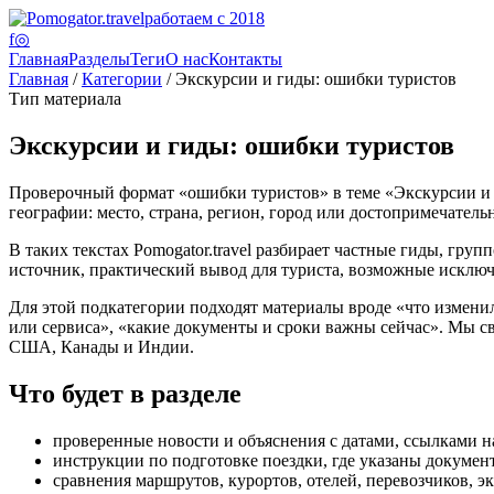
работаем с 2018
f
◎
Главная
Разделы
Теги
О нас
Контакты
Главная
/
Категории
/ Экскурсии и гиды: ошибки туристов
Тип материала
Экскурсии и гиды: ошибки туристов
Проверочный формат «ошибки туристов» в теме «Экскурсии и г
географии: место, страна, регион, город или достопримечательн
В таких текстах Pomogator.travel разбирает частные гиды, гр
источник, практический вывод для туриста, возможные исключе
Для этой подкатегории подходят материалы вроде «что изменил
или сервиса», «какие документы и сроки важны сейчас». Мы с
США, Канады и Индии.
Что будет в разделе
проверенные новости и объяснения с датами, ссылками 
инструкции по подготовке поездки, где указаны документы
сравнения маршрутов, курортов, отелей, перевозчиков, э