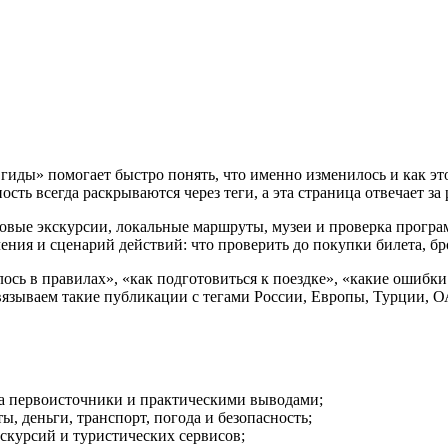
иды» помогает быстро понять, что именно изменилось и как это
ость всегда раскрываются через теги, а эта страница отвечает з
упповые экскурсии, локальные маршруты, музеи и проверка прогр
ния и сценарий действий: что проверить до покупки билета, бро
ось в правилах», «как подготовиться к поездке», «какие ошибк
вязываем такие публикации с тегами России, Европы, Турции, 
на первоисточники и практическими выводами;
, деньги, транспорт, погода и безопасность;
кскурсий и туристических сервисов;