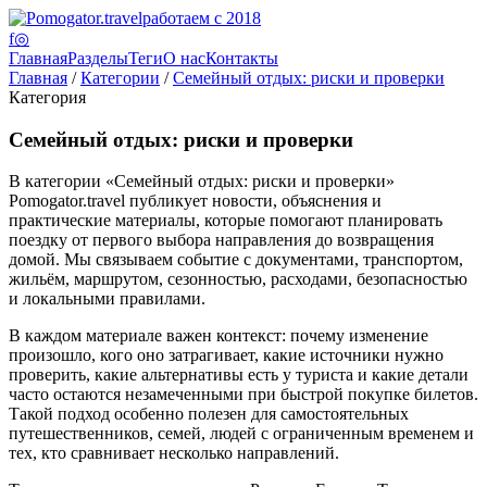
работаем с 2018
f
◎
Главная
Разделы
Теги
О нас
Контакты
Главная
/
Категории
/
Семейный отдых: риски и проверки
Категория
Семейный отдых: риски и проверки
В категории «Семейный отдых: риски и проверки»
Pomogator.travel публикует новости, объяснения и
практические материалы, которые помогают планировать
поездку от первого выбора направления до возвращения
домой. Мы связываем событие с документами, транспортом,
жильём, маршрутом, сезонностью, расходами, безопасностью
и локальными правилами.
В каждом материале важен контекст: почему изменение
произошло, кого оно затрагивает, какие источники нужно
проверить, какие альтернативы есть у туриста и какие детали
часто остаются незамеченными при быстрой покупке билетов.
Такой подход особенно полезен для самостоятельных
путешественников, семей, людей с ограниченным временем и
тех, кто сравнивает несколько направлений.