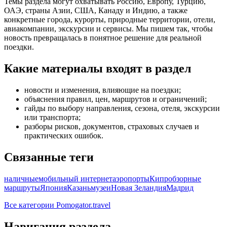
Темы раздела могут охватывать Россию, Европу, Турцию,
ОАЭ, страны Азии, США, Канаду и Индию, а также
конкретные города, курорты, природные территории, отели,
авиакомпании, экскурсии и сервисы. Мы пишем так, чтобы
новость превращалась в понятное решение для реальной
поездки.
Какие материалы входят в раздел
новости и изменения, влияющие на поездки;
объяснения правил, цен, маршрутов и ограничений;
гайды по выбору направления, сезона, отеля, экскурсии
или транспорта;
разборы рисков, документов, страховых случаев и
практических ошибок.
Связанные теги
наличные
мобильный интернет
аэропорты
Кипр
обзорные
маршруты
Япония
Казань
музеи
Новая Зеландия
Мадрид
Все категории Pomogator.travel
Навигация раздела