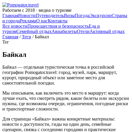
Работаем с 2018 · медиа о туризме
Главная
Новости
Путеводитель
Визы
Погода
Экскурсии
Страны
и города
Реклама
О нас
Контакты
Все новости
Происшествия и безопасность
Еда и
туризм
Семейный отдых
Авиабилеты
Отели
Активный отдых
Главная
/
Теги
/ Байкал
Тег
Байкал
Байкал — отдельная туристическая точка в российской
географии Pomogator.travel: город, музей, парк, маршрут,
курорт, природный объект или заметное место для
самостоятельной поездки.
Мы описываем, как включить это место в маршрут: когда
лучше ехать, что смотреть рядом, какие билеты или экскурсии
нужны, где возможны очереди, ограничения, погодные риски
и транспортные сложности.
Для страницы «Байкал» важны конкретные материалы:
новости о доступности, гиды на один день, семейные
сценарии, связка с соседними городами и практические