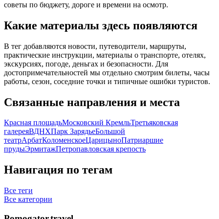
советы по бюджету, дороге и времени на осмотр.
Какие материалы здесь появляются
В тег добавляются новости, путеводители, маршруты,
практические инструкции, материалы о транспорте, отелях,
экскурсиях, погоде, деньгах и безопасности. Для
достопримечательностей мы отдельно смотрим билеты, часы
работы, сезон, соседние точки и типичные ошибки туристов.
Связанные направления и места
Красная площадь
Московский Кремль
Третьяковская
галерея
ВДНХ
Парк Зарядье
Большой
театр
Арбат
Коломенское
Царицыно
Патриаршие
пруды
Эрмитаж
Петропавловская крепость
Навигация по тегам
Все теги
Все категории
Pomogator.travel