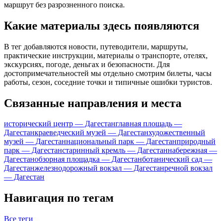
маршрут без разрозненного поиска.
Какие материалы здесь появляются
В тег добавляются новости, путеводители, маршруты,
практические инструкции, материалы о транспорте, отелях,
экскурсиях, погоде, деньгах и безопасности. Для
достопримечательностей мы отдельно смотрим билеты, часы
работы, сезон, соседние точки и типичные ошибки туристов.
Связанные направления и места
исторический центр — Дагестан
главная площадь —
Дагестан
краеведческий музей — Дагестан
художественный
музей — Дагестан
национальный парк — Дагестан
природный
парк — Дагестан
старинный кремль — Дагестан
набережная —
Дагестан
обзорная площадка — Дагестан
ботанический сад —
Дагестан
железнодорожный вокзал — Дагестан
речной вокзал
— Дагестан
Навигация по тегам
Все теги