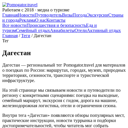
Работаем с 2018 · медиа о туризме
Главная
Новости
Путеводитель
Визы
Погода
Экскурсии
Страны
и города
Реклама
О нас
Контакты
Все новости
Происшествия и безопасность
Еда и
туризм
Семейный отдых
Авиабилеты
Отели
Активный отдых
Главная
/
Теги
/ Дагестан
Тег
Дагестан
Дагестан — региональный тег Pomogator.travel для материалов
о поездках по России: маршрутах, городах, музеях, природных
территориях, сезонности, транспорте и туристической
инфраструктуре.
На этой странице мы связываем новости и путеводители по
региону с конкретными сценариями: поездка на выходные,
семейный маршрут, экскурсия с гидом, дорога на машине,
железнодорожная логистика, отели и ограничения сезона.
Внутри тега «Дагестан» появляются обзоры популярных мест,
практические инструкции, новости туррынка и подборки
достопримечательностей, чтобы читатель мог собрать