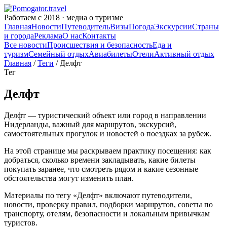
Работаем с 2018 · медиа о туризме
Главная
Новости
Путеводитель
Визы
Погода
Экскурсии
Страны
и города
Реклама
О нас
Контакты
Все новости
Происшествия и безопасность
Еда и
туризм
Семейный отдых
Авиабилеты
Отели
Активный отдых
Главная
/
Теги
/ Делфт
Тег
Делфт
Делфт — туристический объект или город в направлении
Нидерланды, важный для маршрутов, экскурсий,
самостоятельных прогулок и новостей о поездках за рубеж.
На этой странице мы раскрываем практику посещения: как
добраться, сколько времени закладывать, какие билеты
покупать заранее, что смотреть рядом и какие сезонные
обстоятельства могут изменить план.
Материалы по тегу «Делфт» включают путеводители,
новости, проверку правил, подборки маршрутов, советы по
транспорту, отелям, безопасности и локальным привычкам
туристов.