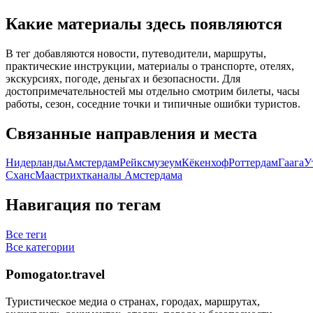
Какие материалы здесь появляются
В тег добавляются новости, путеводители, маршруты,
практические инструкции, материалы о транспорте, отелях,
экскурсиях, погоде, деньгах и безопасности. Для
достопримечательностей мы отдельно смотрим билеты, часы
работы, сезон, соседние точки и типичные ошибки туристов.
Связанные направления и места
Нидерланды
Амстердам
Рейксмузеум
Кёкенхоф
Роттердам
Гаага
У
Сханс
Маастрихт
каналы Амстердама
Навигация по тегам
Все теги
Все категории
Pomogator.travel
Туристическое медиа о странах, городах, маршрутах,