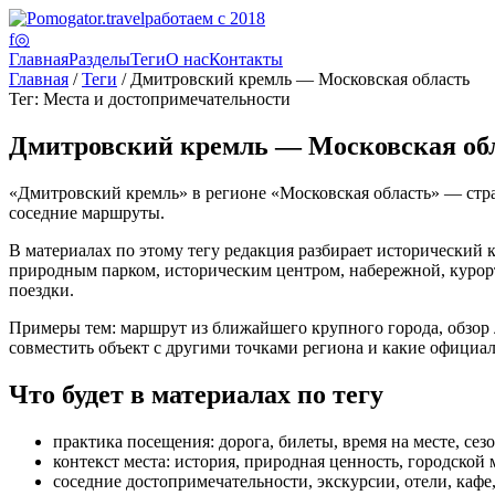
работаем с 2018
f
◎
Главная
Разделы
Теги
О нас
Контакты
Главная
/
Теги
/ Дмитровский кремль — Московская область
Тег: Места и достопримечательности
Дмитровский кремль — Московская об
«Дмитровский кремль» в регионе «Московская область» — стран
соседние маршруты.
В материалах по этому тегу редакция разбирает исторический 
природным парком, историческим центром, набережной, курорто
поездки.
Примеры тем: маршрут из ближайшего крупного города, обзор лу
совместить объект с другими точками региона и какие официа
Что будет в материалах по тегу
практика посещения: дорога, билеты, время на месте, сез
контекст места: история, природная ценность, городской 
соседние достопримечательности, экскурсии, отели, каф