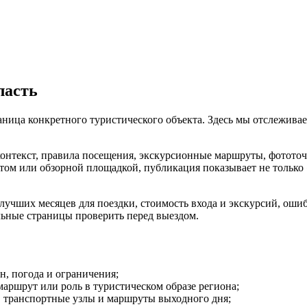
ласть
ица конкретного туристического объекта. Здесь мы отслеживаем 
контекст, правила посещения, экскурсионные маршруты, фототочк
м или обзорной площадкой, публикация показывает не только «ч
чших месяцев для поездки, стоимость входа и экскурсий, ошибки
льные страницы проверить перед выездом.
он, погода и ограничения;
маршрут или роль в туристическом образе региона;
е, транспортные узлы и маршруты выходного дня;