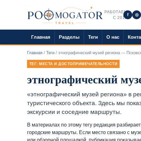
РАБОТАЕМ
f
◎
С 2018
Главная
Разделы
Теги
О нас
Конт
Главная
/
Теги
/ этнографический музей региона — Псковс
ТЕГ: МЕСТА И ДОСТОПРИМЕЧАТЕЛЬНОСТИ
этнографический муз
«этнографический музей региона» в ре
туристического объекта. Здесь мы пока
экскурсии и соседние маршруты.
В материалах по этому тегу редакция разбирает
городские маршруты. Если место связано с муз
или обзорной площадкой, публикация показывает