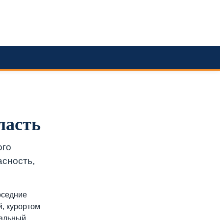
ласть
ого
асность,
оседние
й, курортом
еальный