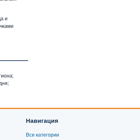
а и
очками
гиона;
дня;
Навигация
Все категории