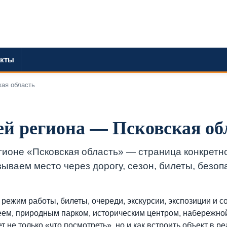
акты
кая область
ей региона — Псковская об
гионе «Псковская область» — страница конкретн
зываем место через дорогу, сезон, билеты, безоп
 режим работы, билеты, очереди, экскурсии, экспозиции и с
еем, природным парком, историческим центром, набережно
 не только «что посмотреть», но и как встроить объект в р