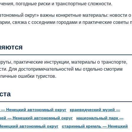
ичения, погодные риски и транспортные сложности.
тономный округ» важны конкретные материалы: новости о
арии, связка с соседними городами и практические советы 
ляются
руты, практические инструкции, материалы о транспорте,
ности. Для достопримечательностей мы отдельно смотрим
типичные ошибки туристов.
ста
 — Ненецкий автономный округ
краеведческий музей —
зей — Ненецкий автономный округ
национальный парк —
Ненецкий автономный округ
старинный кремль — Ненецкий