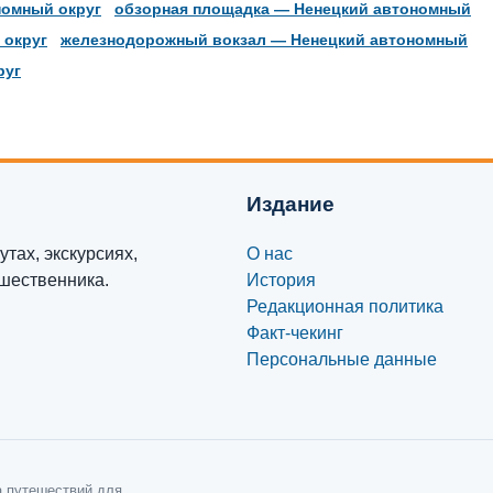
номный округ
обзорная площадка — Ненецкий автономный
 округ
железнодорожный вокзал — Ненецкий автономный
руг
Издание
тах, экскурсиях,
О нас
ешественника.
История
Редакционная политика
Факт-чекинг
Персональные данные
а путешествий для