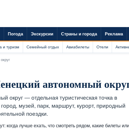
Погода
Экскурсии
Страны и города
Реклама
а и туризм
Семейный отдых
Авиабилеты
Отели
Активн
 округ
енецкий автономный окру
й округ — отдельная туристическая точка в
 город, музей, парк, маршрут, курорт, природный
оятельной поездки.
т: когда лучше ехать, что смотреть рядом, какие билеты ил