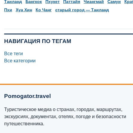
Таиланд
Бангкок
Пхукет
Паттайя
Чиангмай
Самуи
Кра
Пхи
Хуа Хин
Ко Чанг
старый город — Таиланд
НАВИГАЦИЯ ПО ТЕГАМ
Все теги
Все категории
Pomogator.travel
Туристическое медиа о странах, городах, маршрутах,
экскурсиях, документах, отелях, погоде и безопасности
путешественника.