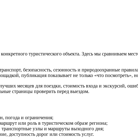
нкретного туристического объекта. Здесь мы сравниваем место ч
 транспорт, безопасность, сезонность и природоохранные правил
щадкой, публикация показывает не только «что посмотреть», но 
чших месяцев для поездки, стоимость входа и экскурсий, ошибки
льные страницы проверить перед выездом.
он, погода и ограничения;
маршрут или роль в туристическом образе региона;
е, транспортные узлы и маршруты выходного дня;
ие, доступность дорог или стоимость услуг.