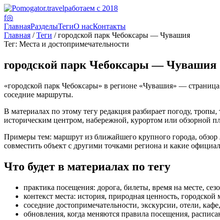
работаем с 2018
f
◎
Главная
Разделы
Теги
О нас
Контакты
Главная
/
Теги
/ городской парк Чебоксары — Чувашия
Тег: Места и достопримечательности
городской парк Чебоксары — Чувашия
«городской парк Чебоксары» в регионе «Чувашия» — страница ко
соседние маршруты.
В материалах по этому тегу редакция разбирает погоду, тропы,
историческим центром, набережной, курортом или обзорной пло
Примеры тем: маршрут из ближайшего крупного города, обзор лу
совместить объект с другими точками региона и какие официа
Что будет в материалах по тегу
практика посещения: дорога, билеты, время на месте, сез
контекст места: история, природная ценность, городской 
соседние достопримечательности, экскурсии, отели, каф
обновления, когда меняются правила посещения, расписан