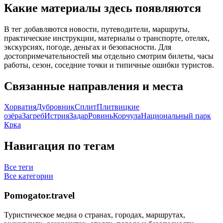
Какие материалы здесь появляются
В тег добавляются новости, путеводители, маршруты,
практические инструкции, материалы о транспорте, отелях,
экскурсиях, погоде, деньгах и безопасности. Для
достопримечательностей мы отдельно смотрим билеты, часы
работы, сезон, соседние точки и типичные ошибки туристов.
Связанные направления и места
Хорватия
Дубровник
Сплит
Плитвицкие
озёра
Загреб
Истрия
Задар
Ровинь
Корчула
Национальный парк
Крка
Навигация по тегам
Все теги
Все категории
Pomogator.travel
Туристическое медиа о странах, городах, маршрутах,