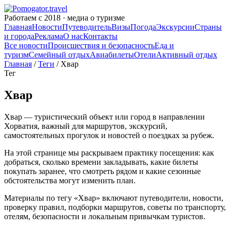
Работаем с 2018 · медиа о туризме
Главная
Новости
Путеводитель
Визы
Погода
Экскурсии
Страны
и города
Реклама
О нас
Контакты
Все новости
Происшествия и безопасность
Еда и
туризм
Семейный отдых
Авиабилеты
Отели
Активный отдых
Главная
/
Теги
/ Хвар
Тег
Хвар
Хвар — туристический объект или город в направлении
Хорватия, важный для маршрутов, экскурсий,
самостоятельных прогулок и новостей о поездках за рубеж.
На этой странице мы раскрываем практику посещения: как
добраться, сколько времени закладывать, какие билеты
покупать заранее, что смотреть рядом и какие сезонные
обстоятельства могут изменить план.
Материалы по тегу «Хвар» включают путеводители, новости,
проверку правил, подборки маршрутов, советы по транспорту,
отелям, безопасности и локальным привычкам туристов.