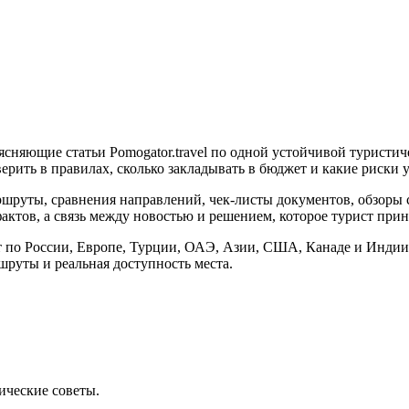
ъясняющие статьи Pomogator.travel по одной устойчивой туристи
верить в правилах, сколько закладывать в бюджет и какие риски у
шруты, сравнения направлений, чек-листы документов, обзоры се
актов, а связь между новостью и решением, которое турист прин
т по России, Европе, Турции, ОАЭ, Азии, США, Канаде и Индии
шруты и реальная доступность места.
ические советы.