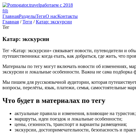
работаем с 2018
f
◎
Главная
Разделы
Теги
О нас
Контакты
Главная
/
Теги
/
Катар: экскурсии
Тег
Катар: экскурсии
Тег «Катар: экскурсии» связывает новости, путеводители и об
путешественника: когда ехать, как добраться, где жить, что про
Материалы по тегу могут включать новости об изменениях, мар
экскурсии и локальные особенности. Важна не сама подборка ф
Мы пишем для русскоязычной аудитории, которая путешествуе
вопросы, перелёты, язык, платежи, семья, самостоятельные мар
Что будет в материалах по тегу
актуальные правила и изменения, влияющие на туристов;
маршруты, идеи поездок и локальные особенности;
цены, сезонность, транспорт и варианты размещения;
экскурсии, достопримечательности, безопасность и практ