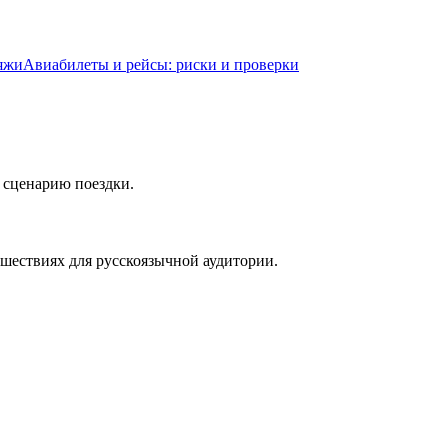
яжи
Авиабилеты и рейсы: риски и проверки
и сценарию поездки.
тешествиях для русскоязычной аудитории.