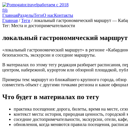
работаем с 2018
f
◎
Главная
Разделы
Теги
О нас
Контакты
Главная
/
Теги
/ локальный гастрономический маршрут — Каба
Тег: Места и достопримечательности
локальный гастрономический маршрут
«локальный гастрономический маршрут» в регионе «Кабардино-Б
безопасность, экскурсии и соседние маршруты.
В материалах по этому тегу редакция разбирает расписания, пе
центром, набережной, курортом или обзорной площадкой, публи
Примеры тем: маршрут из ближайшего крупного города, обзор лу
совместить объект с другими точками региона и какие официа
Что будет в материалах по тегу
практика посещения: дорога, билеты, время на месте, сез
контекст места: история, природная ценность, городской 
соседние достопримечательности, экскурсии, отели, каф
обновления, когда меняются правила посещения, расписан