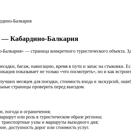
рдино-Балкария
 — Кабардино-Балкария
алкария» — страница конкретного туристического объекта. Здес
ресадки, багаж, навигацию, время в пути и запас на стыковки. 
кация показывает не только «что посмотреть», но и как встроит
чших месяцев для поездки, стоимость входа и экскурсий, ошибки
льные страницы проверить перед выездом.
он, погода и ограничения;
маршрут или роль в туристическом образе региона;
е, транспортные узлы и маршруты выходного дня;
ие, доступность дорог или стоимость услуг.