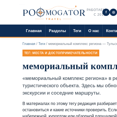
РАБОТАЕМ
f
◎
С 2018
Главная
Разделы
Теги
О нас
Конт
Главная
/
Теги
/ мемориальный комплекс региона — Тульс
ТЕГ: МЕСТА И ДОСТОПРИМЕЧАТЕЛЬНОСТИ
мемориальный компле
«мемориальный комплекс региона» в ре
туристического объекта. Здесь мы обно
экскурсии и соседние маршруты.
В материалах по этому тегу редакция разбирает 
остановиться и какие источники проверить. Есл
набережной, курортом или обзорной площадкой, 