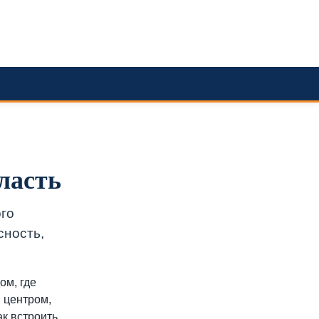
ласть
го
сность,
ом, где
 центром,
ак встроить