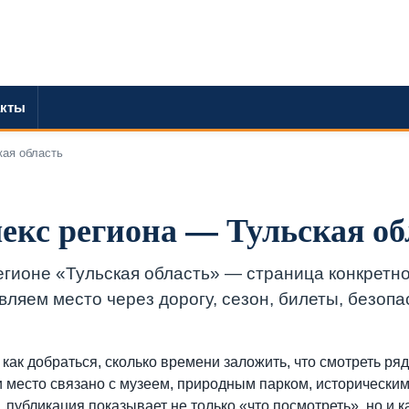
акты
кая область
кс региона — Тульская об
гионе «Тульская область» — страница конкретно
вляем место через дорогу, сезон, билеты, безопа
как добраться, сколько времени заложить, что смотреть ряд
и место связано с музеем, природным парком, историческим
публикация показывает не только «что посмотреть», но и к