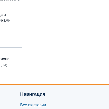
а и
очками
гиона;
дня;
Навигация
Все категории