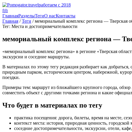
работаем с 2018
f
◎
Главная
Разделы
Теги
О нас
Контакты
Главная
/
Теги
/ мемориальный комплекс региона — Тверская о
Тег: Места и достопримечательности
мемориальный комплекс региона — Тве
«мемориальный комплекс региона» в регионе «Тверская область»
экскурсии и соседние маршруты.
В материалах по этому тегу редакция разбирает как добраться, 
природным парком, историческим центром, набережной, курорто
поездки.
Примеры тем: маршрут из ближайшего крупного города, обзор лу
совместить объект с другими точками региона и какие официа
Что будет в материалах по тегу
практика посещения: дорога, билеты, время на месте, сез
контекст места: история, природная ценность, городской 
соседние достопримечательности, экскурсии, отели, каф