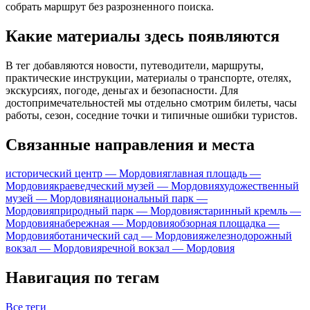
собрать маршрут без разрозненного поиска.
Какие материалы здесь появляются
В тег добавляются новости, путеводители, маршруты,
практические инструкции, материалы о транспорте, отелях,
экскурсиях, погоде, деньгах и безопасности. Для
достопримечательностей мы отдельно смотрим билеты, часы
работы, сезон, соседние точки и типичные ошибки туристов.
Связанные направления и места
исторический центр — Мордовия
главная площадь —
Мордовия
краеведческий музей — Мордовия
художественный
музей — Мордовия
национальный парк —
Мордовия
природный парк — Мордовия
старинный кремль —
Мордовия
набережная — Мордовия
обзорная площадка —
Мордовия
ботанический сад — Мордовия
железнодорожный
вокзал — Мордовия
речной вокзал — Мордовия
Навигация по тегам
Все теги