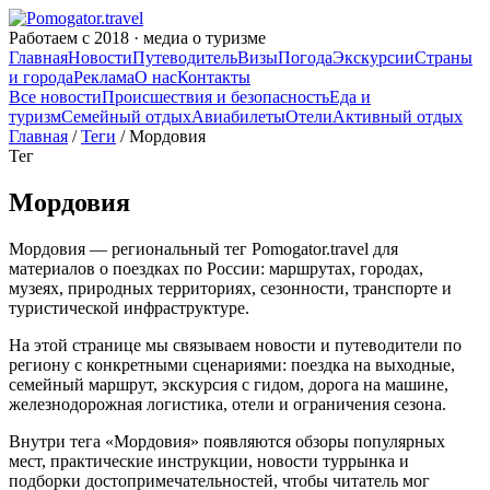
Работаем с 2018 · медиа о туризме
Главная
Новости
Путеводитель
Визы
Погода
Экскурсии
Страны
и города
Реклама
О нас
Контакты
Все новости
Происшествия и безопасность
Еда и
туризм
Семейный отдых
Авиабилеты
Отели
Активный отдых
Главная
/
Теги
/ Мордовия
Тег
Мордовия
Мордовия — региональный тег Pomogator.travel для
материалов о поездках по России: маршрутах, городах,
музеях, природных территориях, сезонности, транспорте и
туристической инфраструктуре.
На этой странице мы связываем новости и путеводители по
региону с конкретными сценариями: поездка на выходные,
семейный маршрут, экскурсия с гидом, дорога на машине,
железнодорожная логистика, отели и ограничения сезона.
Внутри тега «Мордовия» появляются обзоры популярных
мест, практические инструкции, новости туррынка и
подборки достопримечательностей, чтобы читатель мог