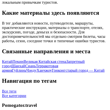
локальным привычкам туристов.
Какие материалы здесь появляются
В тег добавляются новости, путеводители, маршруты,
практические инструкции, материалы о транспорте, отелях,
экскурсиях, погоде, деньгах и безопасности. Для
достопримечательностей мы отдельно смотрим билеты, часы
работы, сезон, соседние точки и типичные ошибки туристов.
Связанные направления и места
Китай
Пекин
Великая Китайская стена
Запретный
город
Шанхай
Сиань
Терракотовая
армия
Гуйлинь
Чэнду
Ханчжоу
Гонконг
старый город — Китай
Навигация по тегам
Все теги
Все категории
Pomogator.travel