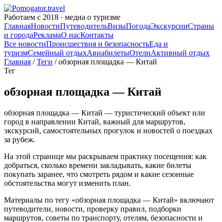
Работаем с 2018 · медиа о туризме
Главная
Новости
Путеводитель
Визы
Погода
Экскурсии
Страны
и города
Реклама
О нас
Контакты
Все новости
Происшествия и безопасность
Еда и
туризм
Семейный отдых
Авиабилеты
Отели
Активный отдых
Главная
/
Теги
/ обзорная площадка — Китай
Тег
обзорная площадка — Китай
обзорная площадка — Китай — туристический объект или
город в направлении Китай, важный для маршрутов,
экскурсий, самостоятельных прогулок и новостей о поездках
за рубеж.
На этой странице мы раскрываем практику посещения: как
добраться, сколько времени закладывать, какие билеты
покупать заранее, что смотреть рядом и какие сезонные
обстоятельства могут изменить план.
Материалы по тегу «обзорная площадка — Китай» включают
путеводители, новости, проверку правил, подборки
маршрутов, советы по транспорту, отелям, безопасности и