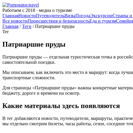
Работаем с 2018 · медиа о туризме
Главная
Новости
Путеводитель
Визы
Погода
Экскурсии
Страны и
Все новости
Происшествия и безопасность
Еда и туризм
Семейн
Главная
/
Теги
/ Патриаршие пруды
Тег
Патриаршие пруды
Патриаршие пруды — отдельная туристическая точка в российско
самостоятельной поездки.
Мы описываем, как включить это место в маршрут: когда лучше
транспортные сложности.
Для страницы «Патриаршие пруды» важны конкретные материалы
бюджету, дороге и времени на осмотр.
Какие материалы здесь появляются
В тег добавляются новости, путеводители, маршруты, практиче
мы отдельно смотрим билеты, часы работы, сезон, соседние то