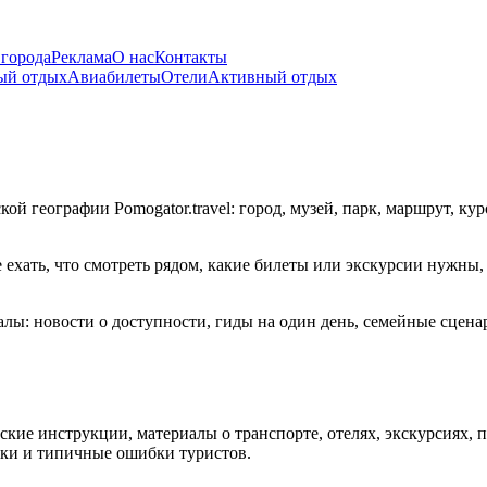
 города
Реклама
О нас
Контакты
ый отдых
Авиабилеты
Отели
Активный отдых
й географии Pomogator.travel: город, музей, парк, маршрут, ку
 ехать, что смотреть рядом, какие билеты или экскурсии нужны
: новости о доступности, гиды на один день, семейные сценар
ские инструкции, материалы о транспорте, отелях, экскурсиях, п
чки и типичные ошибки туристов.