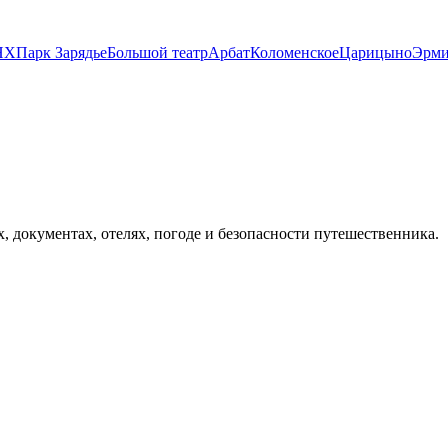
НХ
Парк Зарядье
Большой театр
Арбат
Коломенское
Царицыно
Эрми
х, документах, отелях, погоде и безопасности путешественника.