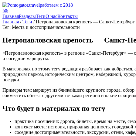
работаем с 2018
f
◎
Главная
Разделы
Теги
О нас
Контакты
Главная
/
Теги
/ Петропавловская крепость — Санкт-Петербург
Тег: Места и достопримечательности
Петропавловская крепость — Санкт-Пе
«Петропавловская крепость» в регионе «Санкт-Петербург» — ст
и соседние маршруты.
В материалах по этому тегу редакция разбирает как добраться, 
природным парком, историческим центром, набережной, курорто
поездки.
Примеры тем: маршрут из ближайшего крупного города, обзор лу
совместить объект с другими точками региона и какие официа
Что будет в материалах по тегу
практика посещения: дорога, билеты, время на месте, сез
контекст места: история, природная ценность, городской 
соседние достопримечательности, экскурсии, отели, каф