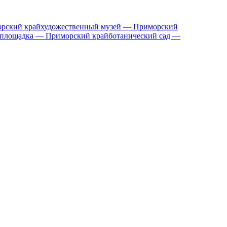
орский край
художественный музей — Приморский
 площадка — Приморский край
ботанический сад —