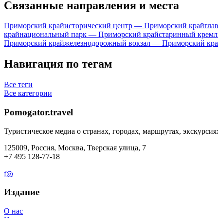
Связанные направления и места
Приморский край
исторический центр — Приморский край
гла
край
национальный парк — Приморский край
старинный кремл
Приморский край
железнодорожный вокзал — Приморский кр
Навигация по тегам
Все теги
Все категории
Pomogator.travel
Туристическое медиа о странах, городах, маршрутах, экскурсия
125009, Россия, Москва, Тверская улица, 7
+7 495 128-77-18
f
◎
Издание
О нас