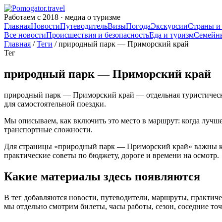
Работаем с 2018 · медиа о туризме
Главная
Новости
Путеводитель
Визы
Погода
Экскурсии
Страны и
Все новости
Происшествия и безопасность
Еда и туризм
Семейн
Главная
/
Теги
/ природный парк — Приморский край
Тег
природный парк — Приморский край
природный парк — Приморский край — отдельная туристическая 
для самостоятельной поездки.
Мы описываем, как включить это место в маршрут: когда лучше
транспортные сложности.
Для страницы «природный парк — Приморский край» важны кон
практические советы по бюджету, дороге и времени на осмотр.
Какие материалы здесь появляются
В тег добавляются новости, путеводители, маршруты, практиче
мы отдельно смотрим билеты, часы работы, сезон, соседние то