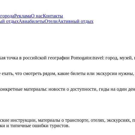
 города
Реклама
О нас
Контакты
ый отдых
Авиабилеты
Отели
Активный отдых
точка в российской географии Pomogator.travel: город, музей, 
 ехать, что смотреть рядом, какие билеты или экскурсии нужны
кретные материалы: новости о доступности, гиды на один день
ские инструкции, материалы о транспорте, отелях, экскурсиях, п
чки и типичные ошибки туристов.