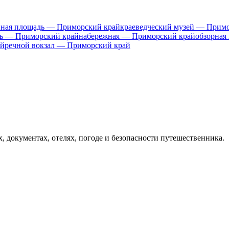
вная площадь — Приморский край
краеведческий музей — Прим
ь — Приморский край
набережная — Приморский край
обзорная
ай
речной вокзал — Приморский край
х, документах, отелях, погоде и безопасности путешественника.