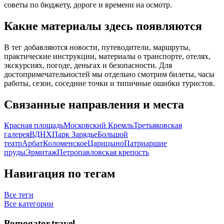
советы по бюджету, дороге и времени на осмотр.
Какие материалы здесь появляются
В тег добавляются новости, путеводители, маршруты,
практические инструкции, материалы о транспорте, отелях,
экскурсиях, погоде, деньгах и безопасности. Для
достопримечательностей мы отдельно смотрим билеты, часы
работы, сезон, соседние точки и типичные ошибки туристов.
Связанные направления и места
Красная площадь
Московский Кремль
Третьяковская
галерея
ВДНХ
Парк Зарядье
Большой
театр
Арбат
Коломенское
Царицыно
Патриаршие
пруды
Эрмитаж
Петропавловская крепость
Навигация по тегам
Все теги
Все категории
Pomogator.travel