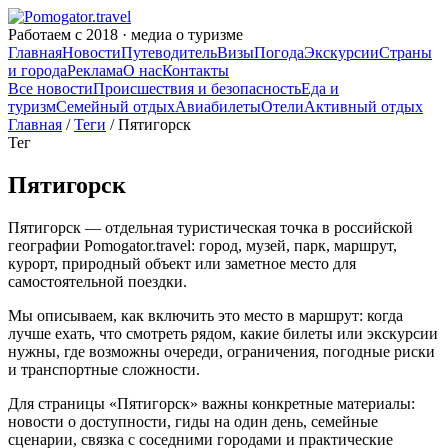
Работаем с 2018 · медиа о туризме
Главная
Новости
Путеводитель
Визы
Погода
Экскурсии
Страны
и города
Реклама
О нас
Контакты
Все новости
Происшествия и безопасность
Еда и
туризм
Семейный отдых
Авиабилеты
Отели
Активный отдых
Главная
/
Теги
/ Пятигорск
Тег
Пятигорск
Пятигорск — отдельная туристическая точка в российской
географии Pomogator.travel: город, музей, парк, маршрут,
курорт, природный объект или заметное место для
самостоятельной поездки.
Мы описываем, как включить это место в маршрут: когда
лучше ехать, что смотреть рядом, какие билеты или экскурсии
нужны, где возможны очереди, ограничения, погодные риски
и транспортные сложности.
Для страницы «Пятигорск» важны конкретные материалы:
новости о доступности, гиды на один день, семейные
сценарии, связка с соседними городами и практические