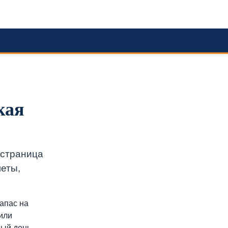
кая
 страница
леты,
запас на
или
ный день