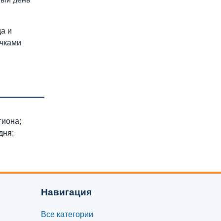
а и
очками
гиона;
дня;
Навигация
Все категории