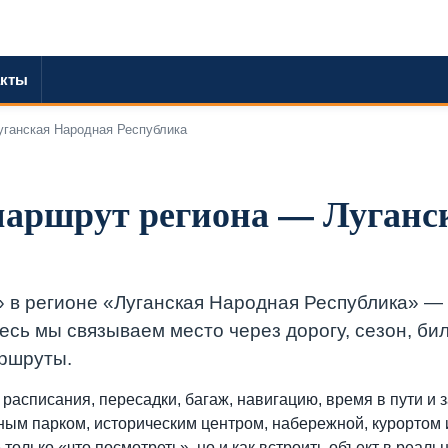
акты
уганская Народная Республика
маршрут региона — Луганс
» в регионе «Луганская Народная Республика» —
десь мы связываем место через дорогу, сезон, би
аршруты.
 расписания, пересадки, багаж, навигацию, время в пути и 
дным парком, историческим центром, набережной, курортом 
только «что посмотреть», но и как встроить объект в реаль