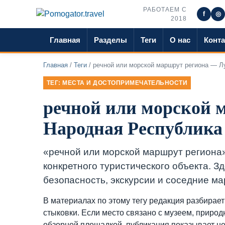
РАБОТАЕМ С
f
◎
2018
Главная
Разделы
Теги
О нас
Конт
Главная
/
Теги
/ речной или морской маршрут региона — Л
ТЕГ: МЕСТА И ДОСТОПРИМЕЧАТЕЛЬНОСТИ
речной или морской 
Народная Республика
«речной или морской маршрут региона
конкретного туристического объекта. З
безопасность, экскурсии и соседние м
В материалах по этому тегу редакция разбирает
стыковки. Если место связано с музеем, приро
обзорной площадкой, публикация показывает не 