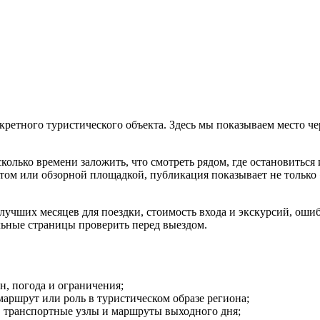
етного туристического объекта. Здесь мы показываем место чере
сколько времени заложить, что смотреть рядом, где остановиться
м или обзорной площадкой, публикация показывает не только «ч
чших месяцев для поездки, стоимость входа и экскурсий, ошибки
льные страницы проверить перед выездом.
он, погода и ограничения;
маршрут или роль в туристическом образе региона;
е, транспортные узлы и маршруты выходного дня;