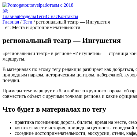
работаем с 2018
f
◎
Главная
Разделы
Теги
О нас
Контакты
Главная
/
Теги
/ региональный театр — Ингушетия
Тег: Места и достопримечательности
региональный театр — Ингушетия
«региональный театр» в регионе «Ингушетия» — страница конкр
маршруты.
В материалах по этому тегу редакция разбирает как добраться, 
природным парком, историческим центром, набережной, курорто
поездки.
Примеры тем: маршрут из ближайшего крупного города, обзор лу
совместить объект с другими точками региона и какие официа
Что будет в материалах по тегу
практика посещения: дорога, билеты, время на месте, сез
контекст места: история, природная ценность, городской 
соседние достопримечательности, экскурсии, отели, каф