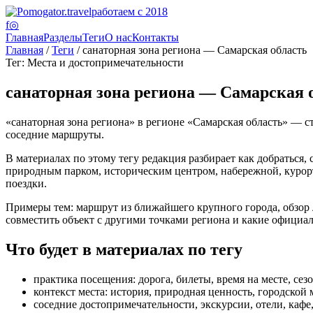
работаем с 2018
f
◎
Главная
Разделы
Теги
О нас
Контакты
Главная
/
Теги
/ санаторная зона региона — Самарская область
Тег: Места и достопримечательности
санаторная зона региона — Самарская 
«санаторная зона региона» в регионе «Самарская область» — ст
соседние маршруты.
В материалах по этому тегу редакция разбирает как добраться, 
природным парком, историческим центром, набережной, курорто
поездки.
Примеры тем: маршрут из ближайшего крупного города, обзор лу
совместить объект с другими точками региона и какие официа
Что будет в материалах по тегу
практика посещения: дорога, билеты, время на месте, сез
контекст места: история, природная ценность, городской 
соседние достопримечательности, экскурсии, отели, каф