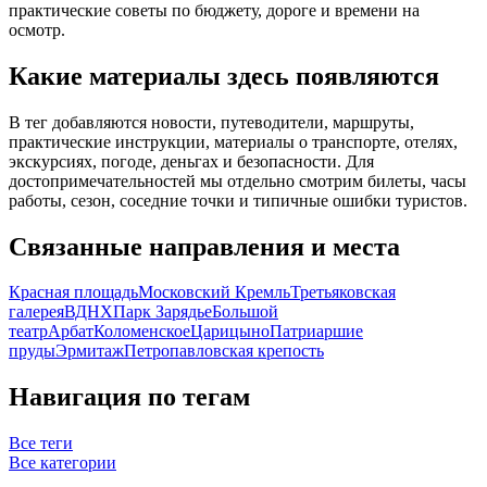
практические советы по бюджету, дороге и времени на
осмотр.
Какие материалы здесь появляются
В тег добавляются новости, путеводители, маршруты,
практические инструкции, материалы о транспорте, отелях,
экскурсиях, погоде, деньгах и безопасности. Для
достопримечательностей мы отдельно смотрим билеты, часы
работы, сезон, соседние точки и типичные ошибки туристов.
Связанные направления и места
Красная площадь
Московский Кремль
Третьяковская
галерея
ВДНХ
Парк Зарядье
Большой
театр
Арбат
Коломенское
Царицыно
Патриаршие
пруды
Эрмитаж
Петропавловская крепость
Навигация по тегам
Все теги
Все категории