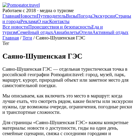
Работаем с 2018 · медиа о туризме
Главная
Новости
Путеводитель
Визы
Погода
Экскурсии
Страны
и города
Реклама
О нас
Контакты
Все новости
Происшествия и безопасность
Еда и
туризм
Семейный отдых
Авиабилеты
Отели
Активный отдых
Главная
/
Теги
/ Саяно-Шушенская ГЭС
Тег
Саяно-Шушенская ГЭС
Саяно-Шушенская ГЭС — отдельная туристическая точка в
российской географии Pomogator.travel: город, музей, парк,
маршрут, курорт, природный объект или заметное место для
самостоятельной поездки.
Мы описываем, как включить это место в маршрут: когда
лучше ехать, что смотреть рядом, какие билеты или экскурсии
нужны, где возможны очереди, ограничения, погодные риски
и транспортные сложности.
Для страницы «Саяно-Шушенская ГЭС» важны конкретные
материалы: новости о доступности, гиды на один день,
семейные сценарии, связка с соседними городами и