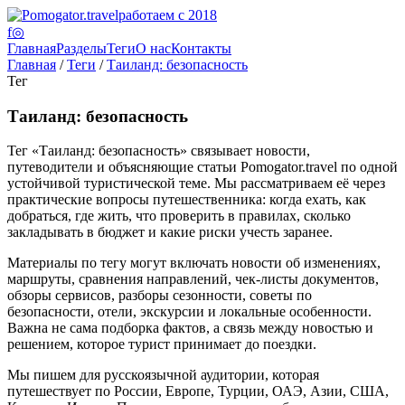
работаем с 2018
f
◎
Главная
Разделы
Теги
О нас
Контакты
Главная
/
Теги
/
Таиланд: безопасность
Тег
Таиланд: безопасность
Тег «Таиланд: безопасность» связывает новости,
путеводители и объясняющие статьи Pomogator.travel по одной
устойчивой туристической теме. Мы рассматриваем её через
практические вопросы путешественника: когда ехать, как
добраться, где жить, что проверить в правилах, сколько
закладывать в бюджет и какие риски учесть заранее.
Материалы по тегу могут включать новости об изменениях,
маршруты, сравнения направлений, чек-листы документов,
обзоры сервисов, разборы сезонности, советы по
безопасности, отели, экскурсии и локальные особенности.
Важна не сама подборка фактов, а связь между новостью и
решением, которое турист принимает до поездки.
Мы пишем для русскоязычной аудитории, которая
путешествует по России, Европе, Турции, ОАЭ, Азии, США,