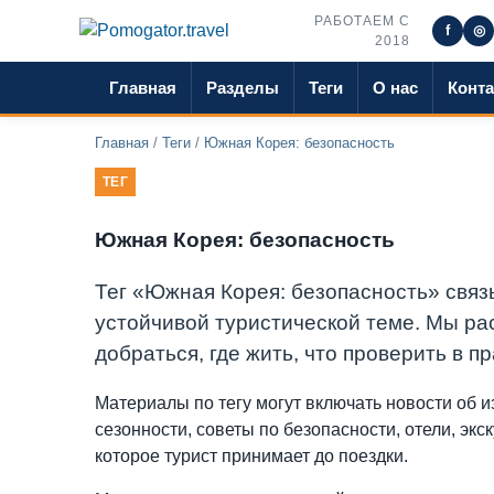
РАБОТАЕМ С
f
◎
2018
Главная
Разделы
Теги
О нас
Конт
Главная
/
Теги
/
Южная Корея: безопасность
ТЕГ
Южная Корея: безопасность
Тег «Южная Корея: безопасность» связы
устойчивой туристической теме. Мы рас
добраться, где жить, что проверить в п
Материалы по тегу могут включать новости об 
сезонности, советы по безопасности, отели, эк
которое турист принимает до поездки.