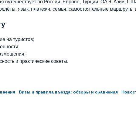
я путешествует по России, Европе, Турции, ОАЭ, Азии, СШ
елёты, язык, платежи, семья, самостоятельные маршруты и
гу
е на туристов;
енности;
размещения;
сность и практические советы.
авнения
Визы и правила въезда: обзоры и сравнения
Новост