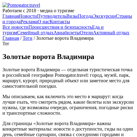
Работаем с 2018 · медиа о туризме
Главная
Новости
Путеводитель
Визы
Погода
Экскурсии
Страны
и города
Реклама
О нас
Контакты
Все новости
Происшествия и безопасность
Еда и
туризм
Семейный отдых
Авиабилеты
Отели
Активный отдых
Главная
/
Теги
/ Золотые ворота Владимира
Тег
Золотые ворота Владимира
Золотые ворота Владимира — отдельная туристическая точка
в российской географии Pomogator.travel: город, музей, парк,
маршрут, курорт, природный объект или заметное место для
самостоятельной поездки.
Мы описываем, как включить это место в маршрут: когда
лучше ехать, что смотреть рядом, какие билеты или экскурсии
нужны, где возможны очереди, ограничения, погодные риски
и транспортные сложности.
Для страницы «Золотые ворота Владимира» важны
конкретные материалы: новости о доступности, гиды на один
день, семейные сценарии, связка с соседними городами и