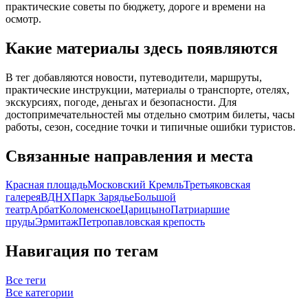
практические советы по бюджету, дороге и времени на
осмотр.
Какие материалы здесь появляются
В тег добавляются новости, путеводители, маршруты,
практические инструкции, материалы о транспорте, отелях,
экскурсиях, погоде, деньгах и безопасности. Для
достопримечательностей мы отдельно смотрим билеты, часы
работы, сезон, соседние точки и типичные ошибки туристов.
Связанные направления и места
Красная площадь
Московский Кремль
Третьяковская
галерея
ВДНХ
Парк Зарядье
Большой
театр
Арбат
Коломенское
Царицыно
Патриаршие
пруды
Эрмитаж
Петропавловская крепость
Навигация по тегам
Все теги
Все категории